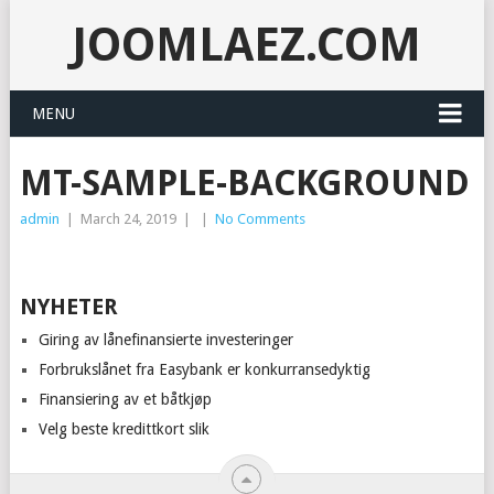
JOOMLAEZ.COM
MENU
MT-SAMPLE-BACKGROUND
admin
|
March 24, 2019
|
|
No Comments
NYHETER
Giring av lånefinansierte investeringer
Forbrukslånet fra Easybank er konkurransedyktig
Finansiering av et båtkjøp
Velg beste kredittkort slik