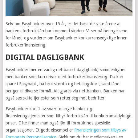
Selv om Easybank er over 15 år, er det først de siste årene at
bankens forbrukslån har kommet i vinden. Vi ser på betingelsene
for lånet, og vurderer om Easybank er konkurransedyktige innen
forbrukerfinansiering.
DIGITAL DAGLIGBANK
Easybank er mer en vanlig nettbasert dagligbank, sammenlignet
med banker som kun driver med forbrukerfinansiering. Du kan
spare i Easybank, ha brukskonto og betalingskort, samt låne
penger til diverse formål. Alt gjøres via nettbanken. Banken har
også særskilte tjenester som retter seg mot bedrifter.
Easybank er kun 1 av svært mange banker og
finansieringstjenester som tilbyr forbrukslån til konkurransedyktige
priser. Ofte finner man også lån til forbruk hos spesielle
organisasjoner. Et godt eksempel er
finansieringen som tilbys av
Forsvarets Personellservice
. Sjekk om du har medlemsskap i en