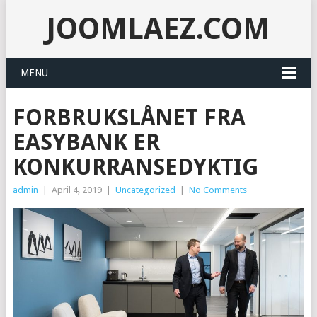
JOOMLAEZ.COM
MENU
FORBRUKSLÅNET FRA
EASYBANK ER
KONKURRANSEDYKTIG
admin
|
April 4, 2019
|
Uncategorized
|
No Comments