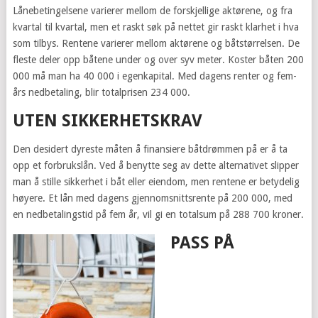
Lånebetingelsene varierer mellom de forskjellige aktørene, og fra
kvartal til kvartal, men et raskt søk på nettet gir raskt klarhet i hva
som tilbys. Rentene varierer mellom aktørene og båtstørrelsen. De
fleste deler opp båtene under og over syv meter. Koster båten 200
000 må man ha 40 000 i egenkapital. Med dagens renter og fem-
års nedbetaling, blir totalprisen 234 000.
UTEN SIKKERHETSKRAV
Den desidert dyreste måten å finansiere båtdrømmen på er å ta
opp et forbrukslån. Ved å benytte seg av dette alternativet slipper
man å stille sikkerhet i båt eller eiendom, men rentene er betydelig
høyere. Et lån med dagens gjennomsnittsrente på 200 000, med
en nedbetalingstid på fem år, vil gi en totalsum på 288 700 kroner.
PASS PÅ