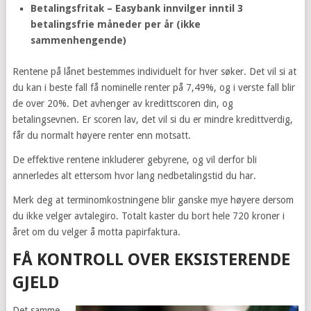
Betalingsfritak – Easybank innvilger inntil 3
betalingsfrie måneder per år (ikke
sammenhengende)
Rentene på lånet bestemmes individuelt for hver søker. Det vil si at
du kan i beste fall få nominelle renter på 7,49%, og i verste fall blir
de over 20%. Det avhenger av kredittscoren din, og
betalingsevnen. Er scoren lav, det vil si du er mindre kredittverdig,
får du normalt høyere renter enn motsatt.
De effektive rentene inkluderer gebyrene, og vil derfor bli
annerledes alt ettersom hvor lang nedbetalingstid du har.
Merk deg at terminomkostningene blir ganske mye høyere dersom
du ikke velger avtalegiro. Totalt kaster du bort hele 720 kroner i
året om du velger å motta papirfaktura.
FÅ KONTROLL OVER EKSISTERENDE
GJELD
Det samme