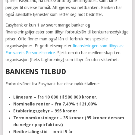
spare i Easybank, ha brukskonto og betalingskort, samt låne
penger til diverse formål. Alt gjøres via nettbanken. Banken har
også særskilte tjenester som retter seg mot bedrifter.
Easybank er kun 1 av svært mange banker og
finansieringstjenester som tilbyr forbrukslån til konkurransedyktige
priser. Ofte finner man også lån til forbruk hos spesielle
organisasjoner. Et godt eksempel er
finansieringen som tilbys av
Forsvarets Personellservice
. Sjekk om du har medlemsskap i en
organisasjon (f.eks fagforening) som tilbyr lån uten sikkerhet.
BANKENS TILBUD
Forbrukslånet fra Easybank har disse nøkkeltallene:
Lånesum – fra 10 000 til 500 000 kroner.
Nominelle renter – fra 7,49% til 21,00%
Etableringsgebyr – 995 kroner
Terminomkostninger – 35 kroner (95 kroner dersom
du velger papirfaktura)
Nedbetalingstid – inntil 5 år