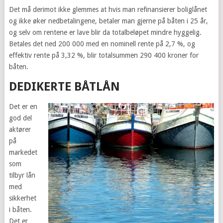
Det må derimot ikke glemmes at hvis man refinansierer boliglånet
og ikke øker nedbetalingene, betaler man gjerne på båten i 25 år,
og selv om rentene er lave blir da totalbeløpet mindre hyggelig.
Betales det ned 200 000 med en nominell rente på 2,7 %, og
effektiv rente på 3,32 %, blir totalsummen 290 400 kroner for
båten.
DEDIKERTE BÅTLÅN
Det er en
god del
aktører
på
markedet
som
tilbyr lån
med
sikkerhet
i båten.
Det er