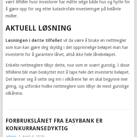
vært tilfeller hvor investorer har måtte selge både hus og hytte for
å gjøre opp for seg etter katastrofale investeringer på belånte
midler.
AKTUELL LØSNING
Løsningen i dette tilfellet
vil da være å bruke en nettmegler
som kun kan gjøre deg skyldig i det opprinnelige beløpet man har
investerte for å garantere lånet, altså ikke hele lånebeløpet.
Enkelte nettmeglere tilbyr dette, noe som er svært gunstig. I disse
tilfellene blir man beskyttet mot å tape hele det investerte beløpet.
Det lønner seg å sette seg inn i vilkårene før en skal begynne mer
giring, og utforske hvilke nettmeglere som tilbyr de mest gunstige
vilkårene.
FORBRUKSLÅNET FRA EASYBANK ER
KONKURRANSEDYKTIG
admin
|
April 4, 2019