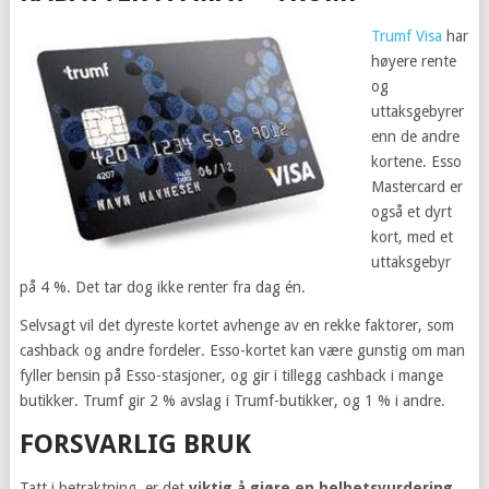
Trumf Visa
har
høyere rente
og
uttaksgebyrer
enn de andre
kortene. Esso
Mastercard er
også et dyrt
kort, med et
uttaksgebyr
på 4 %. Det tar dog ikke renter fra dag én.
Selvsagt vil det dyreste kortet avhenge av en rekke faktorer, som
cashback og andre fordeler. Esso-kortet kan være gunstig om man
fyller bensin på Esso-stasjoner, og gir i tillegg cashback i mange
butikker. Trumf gir 2 % avslag i Trumf-butikker, og 1 % i andre.
FORSVARLIG BRUK
Tatt i betraktning, er det
viktig å gjøre en helhetsvurdering
.