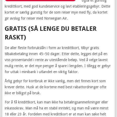
også et gunstig
kredittkort, med god kundeservice og lavt etableringsgebyr. Dette
kortet er særlig gunstig for de som reiser mye med fly, da kortet
gir avslag for reiser med Norwegian Air.
GRATIS (SÅ LENGE DU BETALER
RASKT)
De aller fleste forbrukslån i form av kredittkort, tilbyr gratis
tilbakebetaling innen 45–50 dager. Etter dette, legges det på en
viss prosentandel i rente av utestående beløp. Ved å velge lavest
mulig rente, er det mye penger å spare i lengden. I tillegg er gebyr
for uttak i minibank i utlandet en viktig faktor.
Årlig gebyr for kortbruk er ikke vanlig, men det finnes kort som
krever dette. Husk at de kortene med best rabattordninger ofte
ikke er billigst på bruk.
For å få kredittkort, kan man ikke ha betalingsanmerkninger eller
inkassokrav. Man må ha en stabil inntekt, og man må være minst
18 eller 23 år. Fordelen med kredittkort er at man kan søke helt