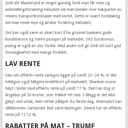
DnB sitt Mastercard er meget gunstig fordi man får reise og
avbestillingsforsikring inkludert om man betaler over halvparten av
reisens transportkostnader med kortet. Dette er svært fordelaktig
om man reiser mye og ønsker forsikring inkludert.
Det kan også være et smart kort å ha grunnet bankens gode
kundeservice og sterke posisjon på markedet. SAS Eurobonus-
poeng er også en stor fordel. Med andre ord gir DnB sitt kort god
forutsigbarhet med mange fordeler.
LAV RENTE
Selv om effektiv rente vanligvis ligger på rundt 23–24 %, er det
heldigvis også billigere kredittkort på markedet. Sbanken scorer
høyt i tester med effektiv rente på rundt 17 %. Den har dog et
årsgebyr på 50 kroner, som trekker litt ned. I tillegg er det ikke
gebyr ved uttak, men renter påløper fra første dag. Alternativt kan
«lillebroren» Santander Red være løsningen. Denne har en effektiv
rente på 17,12 %.
RABATTER PÅ MAT – TRUMF