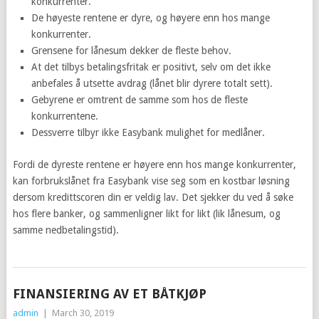
konkurrenter.
De høyeste rentene er dyre, og høyere enn hos mange
konkurrenter.
Grensene for lånesum dekker de fleste behov.
At det tilbys betalingsfritak er positivt, selv om det ikke
anbefales å utsette avdrag (lånet blir dyrere totalt sett).
Gebyrene er omtrent de samme som hos de fleste
konkurrentene.
Dessverre tilbyr ikke Easybank mulighet for medlåner.
Fordi de dyreste rentene er høyere enn hos mange konkurrenter,
kan forbrukslånet fra Easybank vise seg som en kostbar løsning
dersom kredittscoren din er veldig lav. Det sjekker du ved å søke
hos flere banker, og sammenligner likt for likt (lik lånesum, og
samme nedbetalingstid).
FINANSIERING AV ET BÅTKJØP
admin
|
March 30, 2019