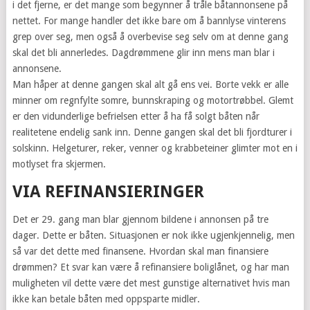
i det fjerne, er det mange som begynner å tråle båtannonsene på
nettet. For mange handler det ikke bare om å bannlyse vinterens
grep over seg, men også å overbevise seg selv om at denne gang
skal det bli annerledes. Dagdrømmene glir inn mens man blar i
annonsene.
Man håper at denne gangen skal alt gå ens vei. Borte vekk er alle
minner om regnfylte somre, bunnskraping og motortrøbbel. Glemt
er den vidunderlige befrielsen etter å ha få solgt båten når
realitetene endelig sank inn. Denne gangen skal det bli fjordturer i
solskinn. Helgeturer, reker, venner og krabbeteiner glimter mot en i
motlyset fra skjermen.
VIA REFINANSIERINGER
Det er 29. gang man blar gjennom bildene i annonsen på tre
dager. Dette er båten. Situasjonen er nok ikke ugjenkjennelig, men
så var det dette med finansene. Hvordan skal man finansiere
drømmen? Et svar kan være å refinansiere boliglånet, og har man
muligheten vil dette være det mest gunstige alternativet hvis man
ikke kan betale båten med oppsparte midler.