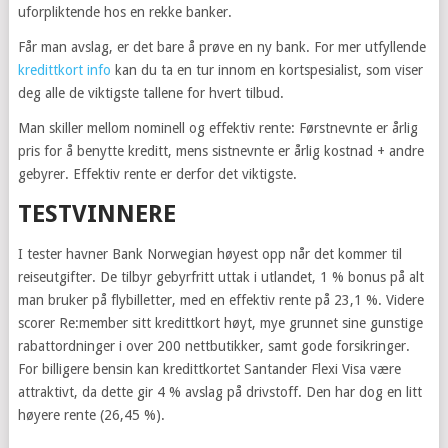
uforpliktende hos en rekke banker.
Får man avslag, er det bare å prøve en ny bank. For mer utfyllende
kredittkort info
kan du ta en tur innom en kortspesialist, som viser
deg alle de viktigste tallene for hvert tilbud.
Man skiller mellom nominell og effektiv rente: Førstnevnte er årlig
pris for å benytte kreditt, mens sistnevnte er årlig kostnad + andre
gebyrer. Effektiv rente er derfor det viktigste.
TESTVINNERE
I tester havner Bank Norwegian høyest opp når det kommer til
reiseutgifter. De tilbyr gebyrfritt uttak i utlandet, 1 % bonus på alt
man bruker på flybilletter, med en effektiv rente på 23,1 %. Videre
scorer Re:member sitt kredittkort høyt, mye grunnet sine gunstige
rabattordninger i over 200 nettbutikker, samt gode forsikringer.
For billigere bensin kan kredittkortet Santander Flexi Visa være
attraktivt, da dette gir 4 % avslag på drivstoff. Den har dog en litt
høyere rente (26,45 %).