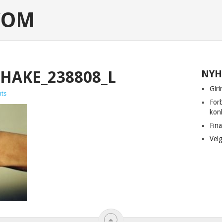
COM
HAKE_238808_L
NYH
Giri
ts
For
kon
Fina
Velg