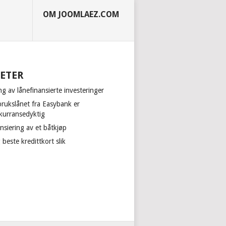
OM JOOMLAEZ.COM
ETER
ng av lånefinansierte investeringer
brukslånet fra Easybank er
kurransedyktig
nsiering av et båtkjøp
 beste kredittkort slik